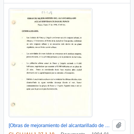
Añadi
[Obras de mejoramiento del alcantarillado de aguas servidas de Penco e inauguración de población forjadores de Chile-Penco]