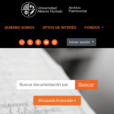
Skip to main content
QUIENES SOMOS
SITIOS DE INTERÉS
FONDOS
Iniciar sesión
Buscar
Búsqueda Avanzada »