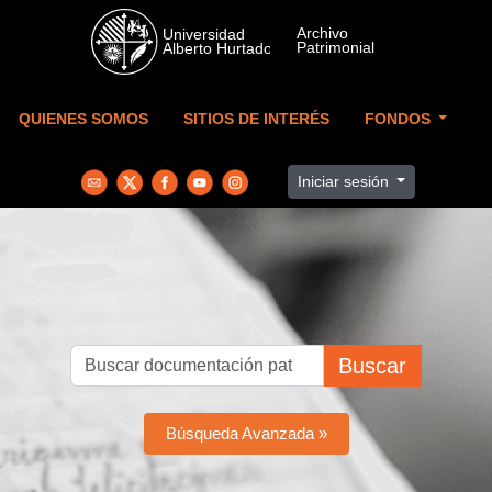
Skip to main content
QUIENES SOMOS
SITIOS DE INTERÉS
FONDOS
Iniciar sesión
Buscar
Búsqueda Avanzada »