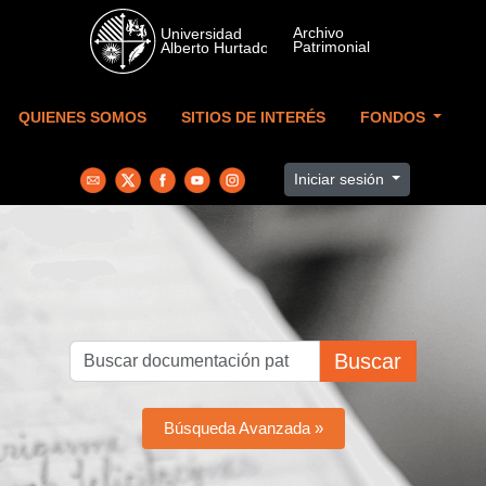
Skip to main content
QUIENES SOMOS
SITIOS DE INTERÉS
FONDOS
Iniciar sesión
Buscar
Búsqueda Avanzada »