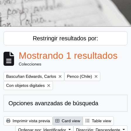
Restringir resultados por:
Mostrando 1 resultados
Colecciones
Remove filter:
Remove filter:
Bascuñan Edwards, Carlos
Penco (Chile)
Remove filter:
Con objetos digitales
Opciones avanzadas de búsqueda
Imprimir vista previa
Card view
Table view
Ordenar por: Identificador
Dirección: Descendente