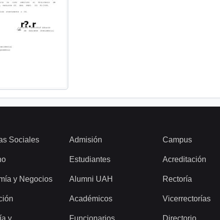
as Sociales
Admisión
Campus
ho
Estudiantes
Acreditación
mía y Negocios
Alumni UAH
Rectoría
ción
Académicos
Vicerrectorías
ía y
Funcionarios
Directorio