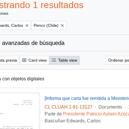
trando 1 resultados
iones
Remove filter:
ards, Carlos
Penco (Chile)
 avanzadas de búsqueda
sta previa
Card view
Table view
Ordenar por
s con objetos digitales
CL CLUAH 1-91-13127
·
Documento
·
Parte de
Presidente Patricio Aylwin Azóc
Bascuñan Edwards, Carlos