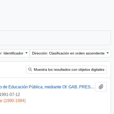
: Identificador
Dirección: Clasificación en orden ascendente
Muestra los resultados con objetos digitales
Añadi
[Informa que carta fue remitida a Ministerio de Educación Pública, mediante Of. GAB. PRES. (0) 91/2438]
1991-07-12
ar (1990-1994)