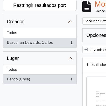
Mos
Restringir resultados por:
Colecc
Remove filter:
Creador
Bascuñan Edw
Todos
Opciones
Bascuñan Edwards, Carlos
1
, 1 resultados
Imprimir vi
Lugar
1 resultado
Todos
Penco (Chile)
1
, 1 resultados