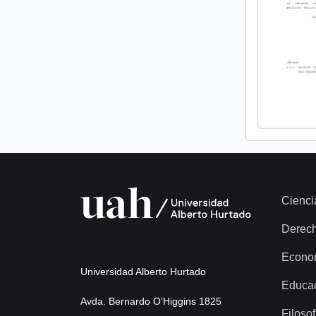
Cienci
Derec
Econo
Universidad Alberto Hurtado
Educa
Avda. Bernardo O’Higgins 1825
Filosof