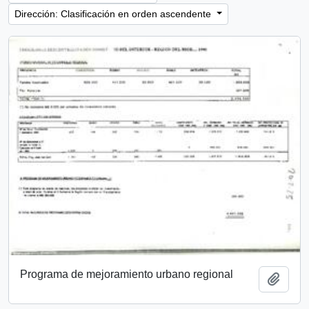
Dirección: Clasificación en orden ascendente
Programa de mejoramiento urbano regional
Añadi