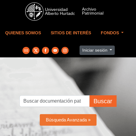
Skip to main content
QUIENES SOMOS
SITIOS DE INTERÉS
FONDOS
Iniciar sesión
Buscar
Búsqueda Avanzada »