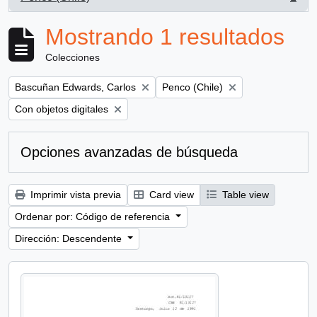
, 1 resultados
Mostrando 1 resultados
Colecciones
Remove filter:
Remove filter:
Bascuñan Edwards, Carlos
Penco (Chile)
Remove filter:
Con objetos digitales
Opciones avanzadas de búsqueda
Imprimir vista previa
Card view
Table view
Ordenar por: Código de referencia
Dirección: Descendente