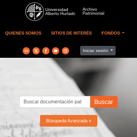
Skip to main content
QUIENES SOMOS
SITIOS DE INTERÉS
FONDOS
Iniciar sesión
Buscar
Búsqueda Avanzada »