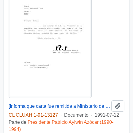
Añadi
[Informa que carta fue remitida a Ministerio de Educación Pública, mediante Of. GAB. PRES. (0) 91/2438]
CL CLUAH 1-91-13127
·
Documento
·
1991-07-12
Parte de
Presidente Patricio Aylwin Azócar (1990-
1994)