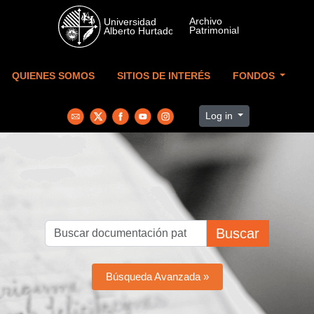
Skip to main content
QUIENES SOMOS
SITIOS DE INTERÉS
FONDOS
Log in
Buscar
Búsqueda Avanzada »