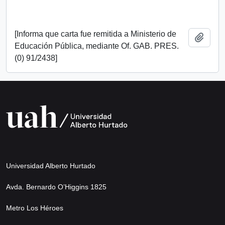
[Informa que carta fue remitida a Ministerio de
Añadi
Educación Pública, mediante Of. GAB. PRES.
(0) 91/2438]
Universidad Alberto Hurtado
Avda. Bernardo O’Higgins 1825
Metro Los Héroes