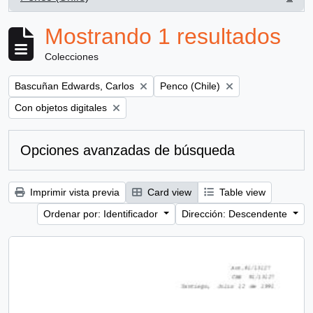
, 1 resultados
Mostrando 1 resultados
Colecciones
Remove filter:
Remove filter:
Bascuñan Edwards, Carlos
Penco (Chile)
Remove filter:
Con objetos digitales
Opciones avanzadas de búsqueda
Imprimir vista previa
Card view
Table view
Ordenar por: Identificador
Dirección: Descendente