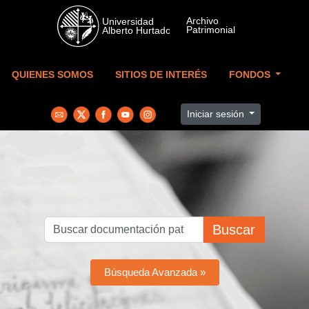
Skip to main content
QUIENES SOMOS
SITIOS DE INTERÉS
FONDOS
Iniciar sesión
Buscar
Búsqueda Avanzada »