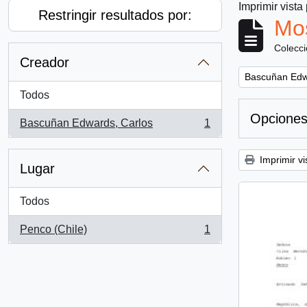
Imprimir vista
Restringir resultados por:
Mos
Colecc
Creador
Remove filter:
Bascuñan Edw
Todos
Opciones
Bascuñan Edwards, Carlos
1
, 1 resultados
Imprimir vi
Lugar
Todos
Penco (Chile)
1
, 1 resultados