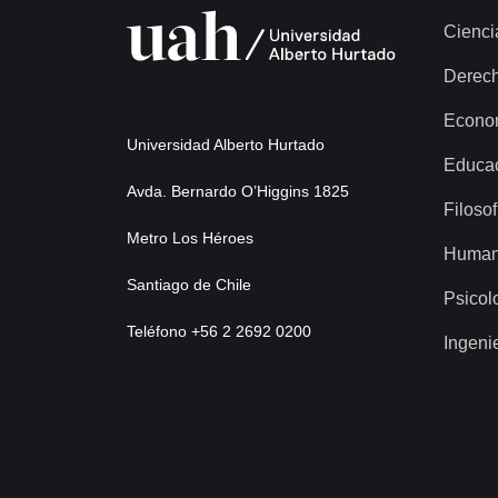
Cienci
Derec
Econo
Universidad Alberto Hurtado
Educa
Avda. Bernardo O’Higgins 1825
Filosof
Metro Los Héroes
Human
Santiago de Chile
Psicol
Teléfono +56 2 2692 0200
Ingeni