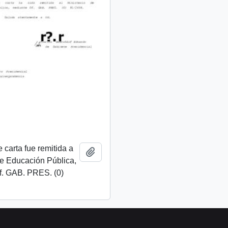
 carta fue remitida a
Añadir al portapapeles
de Educación Pública,
f. GAB. PRES. (0)