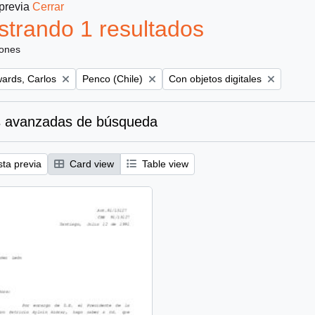
 previa
Cerrar
trando 1 resultados
iones
Remove filter:
Remove filter:
ards, Carlos
Penco (Chile)
Con objetos digitales
 avanzadas de búsqueda
sta previa
Card view
Table view