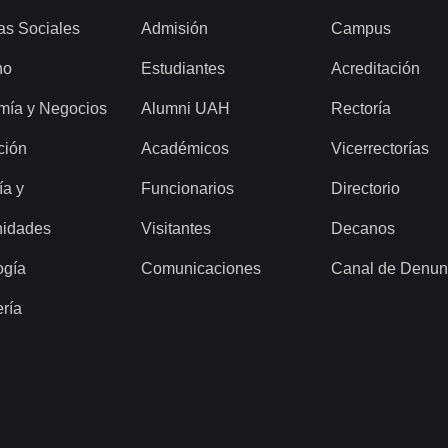
as Sociales
Admisión
Campus
ho
Estudiantes
Acreditación
mía y Negocios
Alumni UAH
Rectoría
ción
Académicos
Vicerrectorías
ía y
Funcionarios
Directorio
idades
Visitantes
Decanos
ogía
Comunicaciones
Canal de Denun
ería