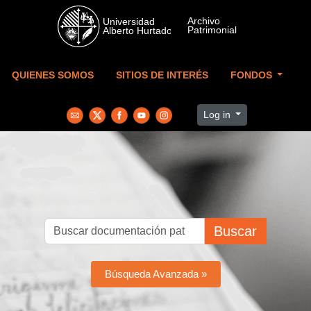
Skip to main content
QUIENES SOMOS
SITIOS DE INTERÉS
FONDOS
Log in
Buscar
Búsqueda Avanzada »