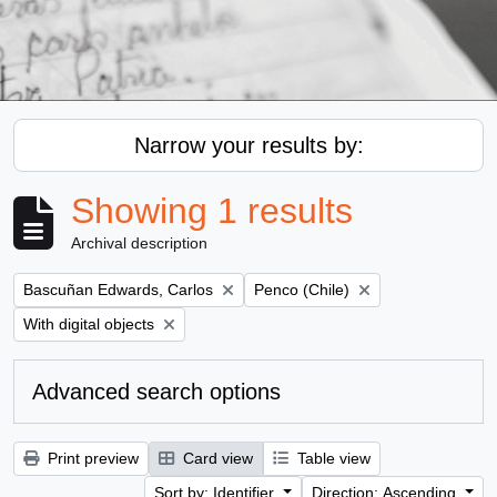
Narrow your results by:
Showing 1 results
Archival description
Remove filter:
Remove filter:
Bascuñan Edwards, Carlos
Penco (Chile)
Remove filter:
With digital objects
Advanced search options
Print preview
Card view
Table view
Sort by: Identifier
Direction: Ascending