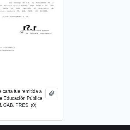
 carta fue remitida a
Añadir al portapapeles
de Educación Pública,
f. GAB. PRES. (0)