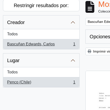
Mos
Restringir resultados por:
Colecc
Remove filter:
Creador
Bascuñan Edw
Todos
Opciones
Bascuñan Edwards, Carlos
1
, 1 resultados
Imprimir vi
Lugar
Todos
Penco (Chile)
1
, 1 resultados