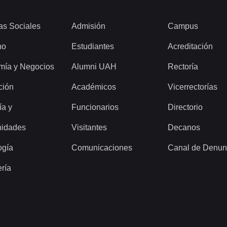
as Sociales
Admisión
Campus
ho
Estudiantes
Acreditación
mía y Negocios
Alumni UAH
Rectoría
ción
Académicos
Vicerrectorías
ía y
Funcionarios
Directorio
idades
Visitantes
Decanos
ogía
Comunicaciones
Canal de Denun
ería