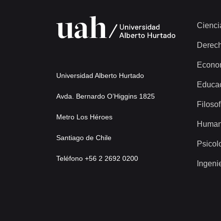
Cienci
Derec
Econo
Universidad Alberto Hurtado
Educa
Avda. Bernardo O’Higgins 1825
Filosof
Metro Los Héroes
Human
Santiago de Chile
Psicol
Teléfono +56 2 2692 0200
Ingeni