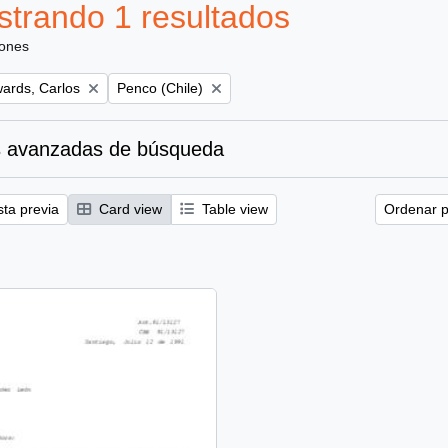
trando 1 resultados
iones
Remove filter:
ards, Carlos
Penco (Chile)
 avanzadas de búsqueda
sta previa
Card view
Table view
Ordenar p