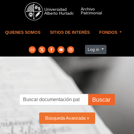
Skip to main content
QUIENES SOMOS
SITIOS DE INTERÉS
FONDOS
Log in
Buscar
Búsqueda Avanzada »