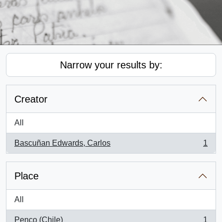
Narrow your results by:
Creator
All
Bascuñan Edwards, Carlos
1
, 1 results
Place
All
Penco (Chile)
1