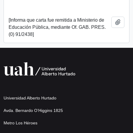
[Informa que carta fue remitida a Ministerio de
Add t
Educación Pública, mediante Of. GAB. PRES.
(0) 91/2438]
Universidad Alberto Hurtado
Avda. Bernardo O’Higgins 1825
Metro Los Héroes