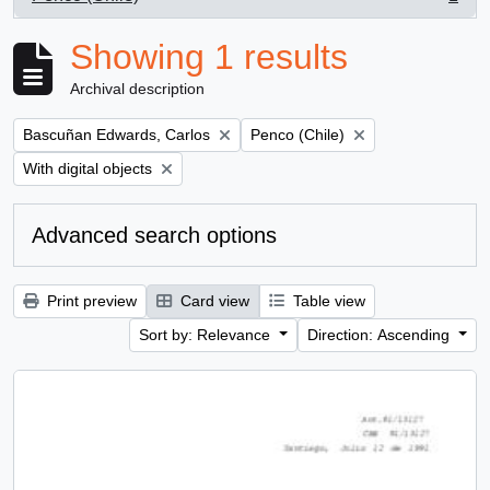
, 1 results
Showing 1 results
Archival description
Remove filter:
Remove filter:
Bascuñan Edwards, Carlos
Penco (Chile)
Remove filter:
With digital objects
Advanced search options
Print preview
Card view
Table view
Sort by: Relevance
Direction: Ascending