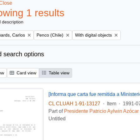
Close
wing 1 results
l description
Remove filter:
Remove filter:
ards, Carlos
Penco (Chile)
With digital objects
 search options
ew
Card view
Table view
CL CLUAH 1-91-13127
·
Item
·
1991-0
Part of
Presidente Patricio Aylwin Azócar
Untitled