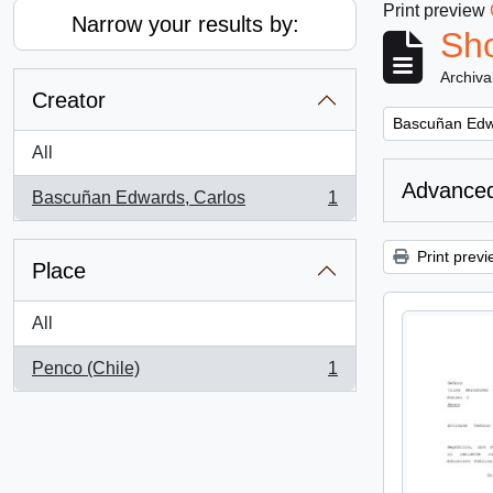
Print preview
Narrow your results by:
Sho
Archiva
Creator
Remove filter:
Bascuñan Edw
All
Advanced
Bascuñan Edwards, Carlos
1
, 1 results
Print previ
Place
All
Penco (Chile)
1
, 1 results