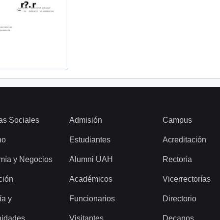
as Sociales
Admisión
Campus
ho
Estudiantes
Acreditación
mía y Negocios
Alumni UAH
Rectoría
ción
Académicos
Vicerrectorías
ía y
Funcionarios
Directorio
idades
Visitantes
Decanos