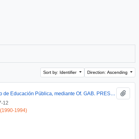
Sort by: Identifier
Direction: Ascending
Add t
[Informa que carta fue remitida a Ministerio de Educación Pública, mediante Of. GAB. PRES. (0) 91/2438]
7-12
 (1990-1994)