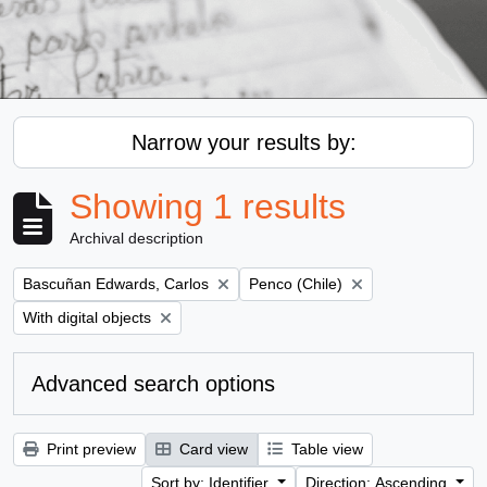
Narrow your results by:
Showing 1 results
Archival description
Remove filter:
Remove filter:
Bascuñan Edwards, Carlos
Penco (Chile)
Remove filter:
With digital objects
Advanced search options
Print preview
Card view
Table view
Sort by: Identifier
Direction: Ascending