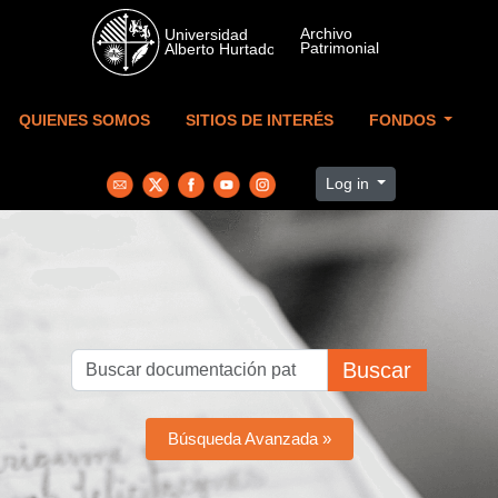
Skip to main content
QUIENES SOMOS
SITIOS DE INTERÉS
FONDOS
Log in
Buscar
Búsqueda Avanzada »