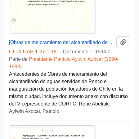
Añadi
[Obras de mejoramiento del alcantarillado de aguas servidas de Penco e inauguración de población forjadores de Chile-Penco]
CL CLUAH 1-27-1-18
·
Documento
·
1994-01
Parte de
Presidente Patricio Aylwin Azócar (1990-
1994)
Antecedentes de Obras de mejoramiento del
alcantarillado de aguas servidas de Penco e
inauguración de población forjadores de Chile en la
misma ciudad. Incluye documento anexo con discurso
del Vicepresidente de CORFO, René Abeliuk.
Aylwin Azocar, Patricio