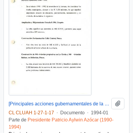
Añadi
[Principales acciones gubernamentales de la comuna de Penco]
CL CLUAH 1-27-1-17
·
Documento
·
1994-01
Parte de
Presidente Patricio Aylwin Azócar (1990-
1994)