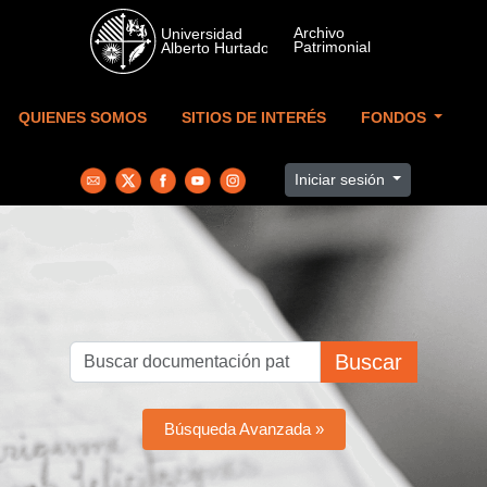
Skip to main content
QUIENES SOMOS
SITIOS DE INTERÉS
FONDOS
Iniciar sesión
Buscar
Búsqueda Avanzada »