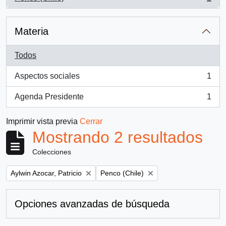
, 2 resultados
Materia
Todos
Aspectos sociales
1
, 1 resultados
Agenda Presidente
1
, 1 resultados
Imprimir vista previa
Cerrar
Mostrando 2 resultados
Colecciones
Remove filter:
Remove filter:
Aylwin Azocar, Patricio
Penco (Chile)
Opciones avanzadas de búsqueda