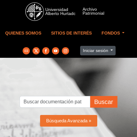
Skip to main content
QUIENES SOMOS
SITIOS DE INTERÉS
FONDOS
Iniciar sesión
Buscar
Búsqueda Avanzada »