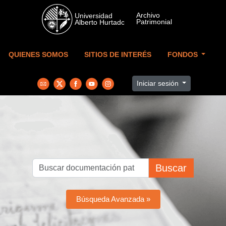
Skip to main content
QUIENES SOMOS
SITIOS DE INTERÉS
FONDOS
Iniciar sesión
Buscar
Búsqueda Avanzada »