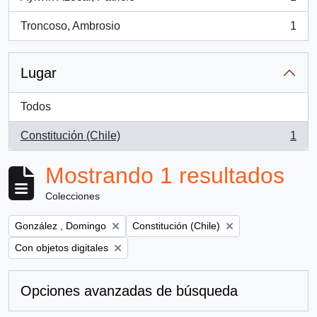
, 1 resultados
Troncoso, Ambrosio
1
, 1 resultados
Lugar
Todos
Constitución (Chile)
1
, 1 resultados
Mostrando 1 resultados
Colecciones
Remove filter:
Remove filter:
González , Domingo
Constitución (Chile)
Remove filter:
Con objetos digitales
Opciones avanzadas de búsqueda