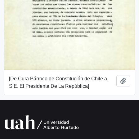
[De Cura Párroco de Constitución de Chile a
Añadi
S.E. El Presidente De La República]