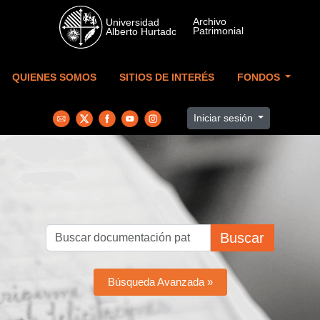
Skip to main content
QUIENES SOMOS
SITIOS DE INTERÉS
FONDOS
Iniciar sesión
Buscar
Búsqueda Avanzada »