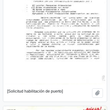
[Solicitud habilitación de puerto]
Añadi