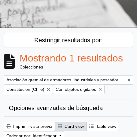
Restringir resultados por:
Mostrando 1 resultados
Colecciones
Remove filter:
Asociación gremial de armadores, industriales y pescadores del Maule ( AGAMAULE)
Remove filter:
Remove filter:
Constitución (Chile)
Con objetos digitales
Opciones avanzadas de búsqueda
Imprimir vista previa
Card view
Table view
Ordenar por: Identificador