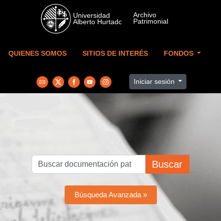
Skip to main content
QUIENES SOMOS
SITIOS DE INTERÉS
FONDOS
Iniciar sesión
Buscar
Búsqueda Avanzada »