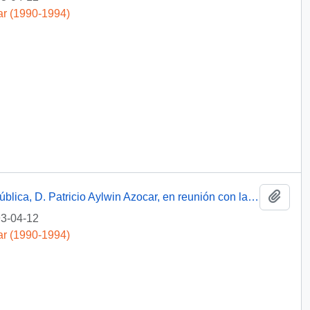
ar (1990-1994)
Añadi
Discurso de S.E. El Presidente de la República, D. Patricio Aylwin Azocar, en reunión con la comunidad
3-04-12
ar (1990-1994)