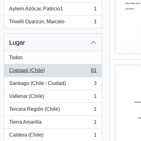
Aylwin Azócar, Patricio1
1
, 1 resultados
Trivelli Oyarzun, Marcelo
1
, 1 resultados
Lugar
Todos
Copiapó (Chile)
81
, 81 resultados
Santiago (Chile : Ciudad)
3
, 3 resultados
Vallenar (Chile)
1
, 1 resultados
Tercera Región (Chile)
1
, 1 resultados
Tierra Amarilla
1
, 1 resultados
Caldera (Chile)
1
, 1 resultados