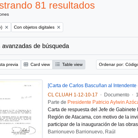
trando 81 resultados
iones
Remove filter:
e)
Con objetos digitales
 avanzadas de búsqueda
sta previa
Card view
Table view
Ordenar por: Códig
[Carta de Carlos Bascuñan al Intendente
CL CLUAH 1-12-10-17
·
Documento
·
Parte de
Presidente Patricio Aylwin Azóc
Carta de respuesta del Jefe de Gabinete P
Región de Atacama, con motivo de la invit
participar de la inauguración de las obras
Barrionuevo Barrionuevo, Raúl