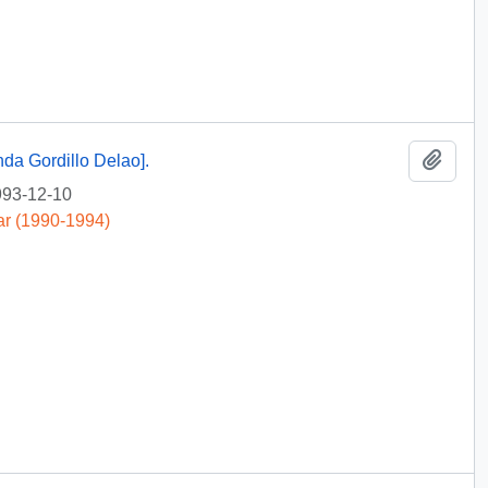
Añadi
nda Gordillo Delao].
93-12-10
ar (1990-1994)