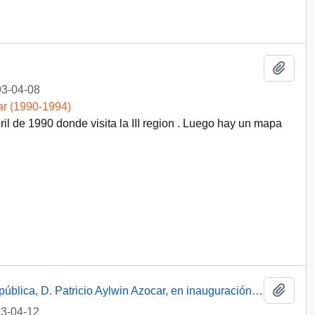
Añadi
3-04-08
ar (1990-1994)
l de 1990 donde visita la III region . Luego hay un mapa
Añadi
Discursos de S.E. El Presidente de la República, D. Patricio Aylwin Azocar, en inauguración de 168 viviendas progresivas de "Villa Arauco"
3-04-12