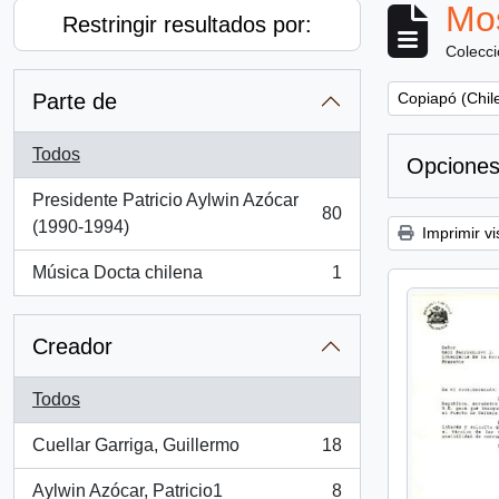
Mos
Restringir resultados por:
Colecc
Remove filter:
Parte de
Copiapó (Chil
Todos
Opciones
Presidente Patricio Aylwin Azócar
80
, 80 resultados
(1990-1994)
Imprimir vi
Música Docta chilena
1
, 1 resultados
Creador
Todos
Cuellar Garriga, Guillermo
18
, 18 resultados
Aylwin Azócar, Patricio1
8