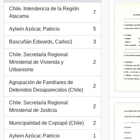
Chile. Intendencia de la Región
7
, 7 resultados
Atacama
Aylwin Azócar, Patricio
5
, 5 resultados
Bascuñán Edwards, Carlos1
3
, 3 resultados
Chile. Secretaría Regional
Ministerial de Vivienda y
2
, 2 resultados
Urbanismo
Agrupación de Familiares de
2
, 2 resultados
Detenidos Desaparecidos (Chile)
Chile. Secretaría Regional
2
, 2 resultados
Ministerial de Justicia
Municipalidad de Copiapó (Chile)
2
, 2 resultados
Aylwin Azócar, Patricio
1
, 1 resultados