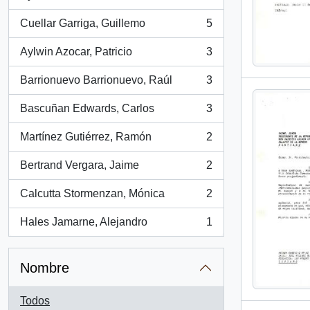
, 8 resultados
Cuellar Garriga, Guillemo
5
, 5 resultados
Aylwin Azocar, Patricio
3
, 3 resultados
Barrionuevo Barrionuevo, Raúl
3
, 3 resultados
Bascuñan Edwards, Carlos
3
, 3 resultados
Martínez Gutiérrez, Ramón
2
, 2 resultados
Bertrand Vergara, Jaime
2
, 2 resultados
Calcutta Stormenzan, Mónica
2
, 2 resultados
Hales Jamarne, Alejandro
1
, 1 resultados
Nombre
Todos