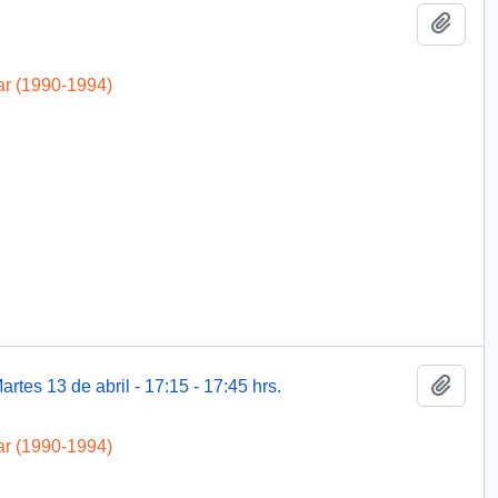
Añadi
ar (1990-1994)
Añadi
rtes 13 de abril - 17:15 - 17:45 hrs.
ar (1990-1994)