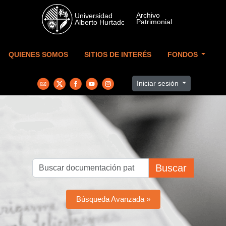
Skip to main content
QUIENES SOMOS
SITIOS DE INTERÉS
FONDOS
Iniciar sesión
Buscar
Búsqueda Avanzada »