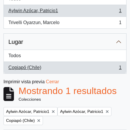
Aylwin Azócar, Patricio1
1
, 1 resultados
Trivelli Oyarzun, Marcelo
1
, 1 resultados
Lugar
Todos
Copiapó (Chile)
1
, 1 resultados
Imprimir vista previa
Cerrar
Mostrando 1 resultados
Colecciones
Remove filter:
Remove filter:
Aylwin Azócar, Patricio1
Aylwin Azócar, Patricio1
Remove filter:
Copiapó (Chile)