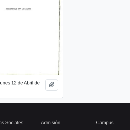
unes 12 de Abril de
Añadir al portapapeles
as Sociales
Admisión
Campus