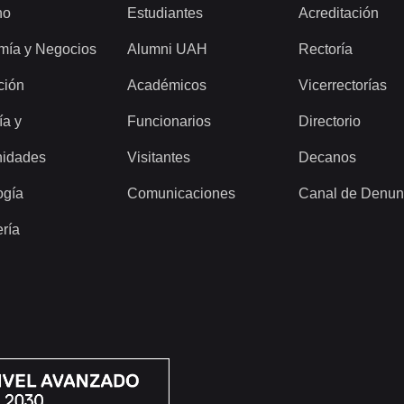
ho
Estudiantes
Acreditación
mía y Negocios
Alumni UAH
Rectoría
ción
Académicos
Vicerrectorías
ía y
Funcionarios
Directorio
idades
Visitantes
Decanos
ogía
Comunicaciones
Canal de Denun
ería