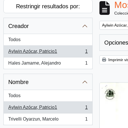
Mos
Restringir resultados por:
Colecc
Remove filter:
Creador
Aylwin Azócar,
Todos
Opciones
Aylwin Azócar, Patricio1
1
, 1 resultados
Imprimir vi
Hales Jamarne, Alejandro
1
, 1 resultados
Nombre
Todos
Aylwin Azócar, Patricio1
1
, 1 resultados
Trivelli Oyarzun, Marcelo
1
, 1 resultados