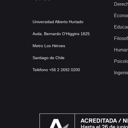
Derec
Econo
Universidad Alberto Hurtado
Educa
Avda. Bernardo O’Higgins 1825
Filosof
Metro Los Héroes
Human
Santiago de Chile
Psicol
Teléfono +56 2 2692 0200
Ingeni