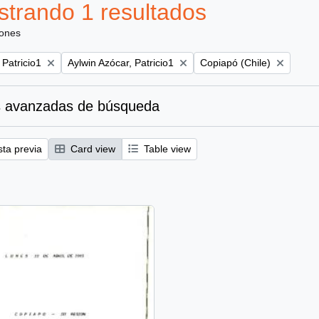
trando 1 resultados
iones
Remove filter:
Remove filter:
 Patricio1
Aylwin Azócar, Patricio1
Copiapó (Chile)
 avanzadas de búsqueda
sta previa
Card view
Table view