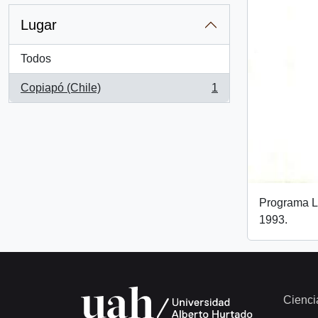
Lugar
Todos
Copiapó (Chile)
1
, 1 resultados
Programa L
1993.
Cienci