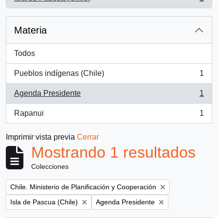
, 1 resultados
Materia
Todos
Pueblos indígenas (Chile)
1
, 1 resultados
Agenda Presidente
1
, 1 resultados
Rapanui
1
, 1 resultados
Imprimir vista previa
Cerrar
Mostrando 1 resultados
Colecciones
Remove filter:
Chile. Ministerio de Planificación y Cooperación
Remove filter:
Remove filter:
Isla de Pascua (Chile)
Agenda Presidente