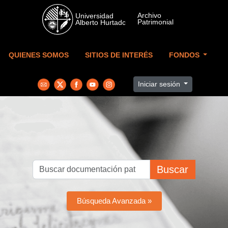
Skip to main content
QUIENES SOMOS
SITIOS DE INTERÉS
FONDOS
Iniciar sesión
Buscar
Búsqueda Avanzada »