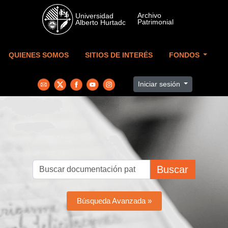
Skip to main content
QUIENES SOMOS
SITIOS DE INTERÉS
FONDOS
Iniciar sesión
Buscar
Búsqueda Avanzada »