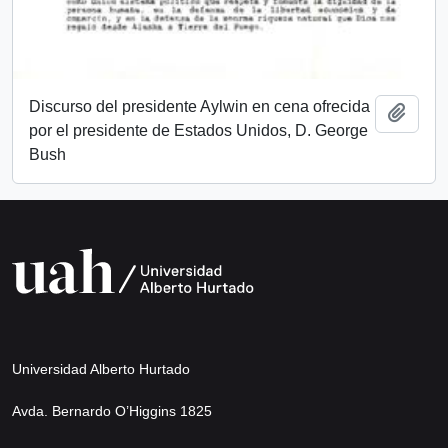
Discurso del presidente Aylwin en cena ofrecida
Añadi
por el presidente de Estados Unidos, D. George
Bush
Universidad Alberto Hurtado
Avda. Bernardo O’Higgins 1825