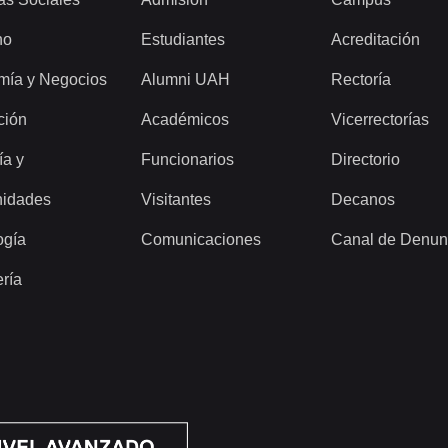
ho
Estudiantes
Acreditación
mía y Negocios
Alumni UAH
Rectoría
ción
Académicos
Vicerrectorías
ía y
Funcionarios
Directorio
idades
Visitantes
Decanos
ogía
Comunicaciones
Canal de Denun
ería