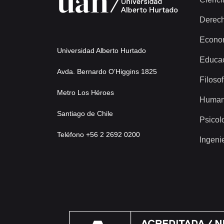
Derec
Econo
Universidad Alberto Hurtado
Educa
Avda. Bernardo O’Higgins 1825
Filosof
Metro Los Héroes
Human
Santiago de Chile
Psicol
Teléfono +56 2 2692 0200
Ingeni