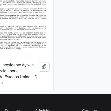
l presidente Aylwin
Añadir al portapapeles
ecida por el
de Estados Unidos, D.
sh
as Sociales
Admisión
Campus