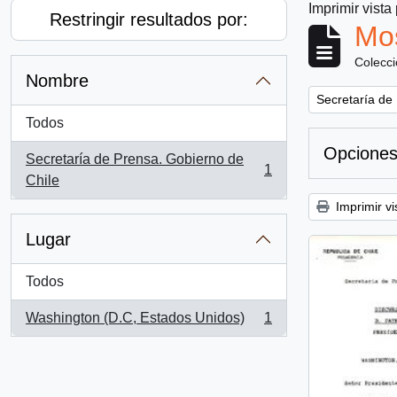
Imprimir vista
Restringir resultados por:
Mos
Colecc
Nombre
Remove filter:
Secretaría de
Todos
Opciones
Secretaría de Prensa. Gobierno de
1
, 1 resultados
Chile
Imprimir vi
Lugar
Todos
Washington (D.C, Estados Unidos)
1
, 1 resultados