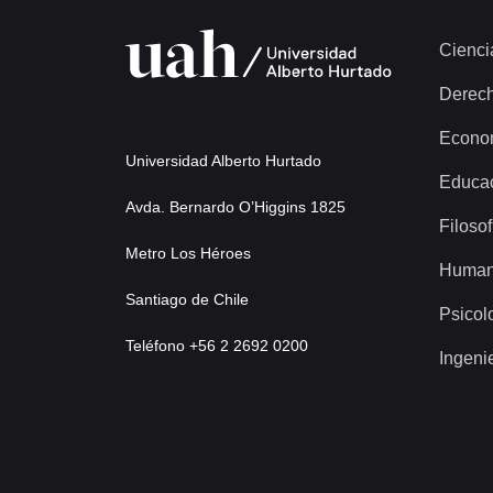
Cienci
Derec
Econo
Universidad Alberto Hurtado
Educa
Avda. Bernardo O’Higgins 1825
Filosof
Metro Los Héroes
Human
Santiago de Chile
Psicol
Teléfono +56 2 2692 0200
Ingeni