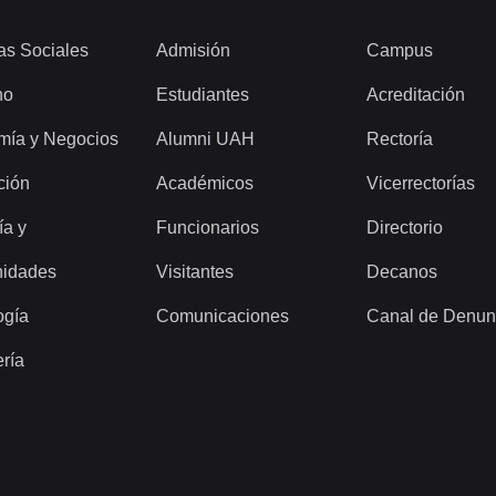
as Sociales
Admisión
Campus
ho
Estudiantes
Acreditación
mía y Negocios
Alumni UAH
Rectoría
ción
Académicos
Vicerrectorías
ía y
Funcionarios
Directorio
idades
Visitantes
Decanos
ogía
Comunicaciones
Canal de Denun
ería