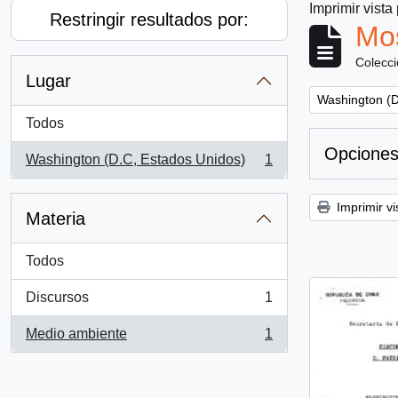
Imprimir vista
Restringir resultados por:
Mos
Colecc
Lugar
Remove filter:
Washington (D
Todos
Opciones
Washington (D.C, Estados Unidos)
1
, 1 resultados
Imprimir vi
Materia
Todos
Discursos
1
, 1 resultados
Medio ambiente
1
, 1 resultados