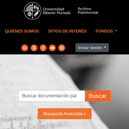
Skip to main content
QUIENES SOMOS
SITIOS DE INTERÉS
FONDOS
Iniciar sesión
Buscar
Búsqueda Avanzada »