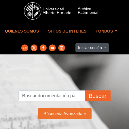
Skip to main content
QUIENES SOMOS
SITIOS DE INTERÉS
FONDOS
Iniciar sesión
Buscar
Búsqueda Avanzada »