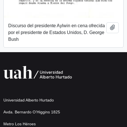
Discurso del presidente Aylwin en cena ofrecida
Añadi
por el presidente de Estados Unidos, D. George
Bush
Universidad Alberto Hurtado
Avda. Bernardo O’Higgins 1825
Metro Los Héroes