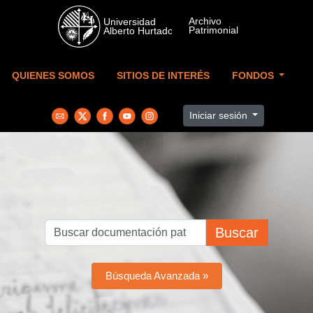
Skip to main content
QUIENES SOMOS
SITIOS DE INTERÉS
FONDOS
Iniciar sesión
Buscar
Búsqueda Avanzada »