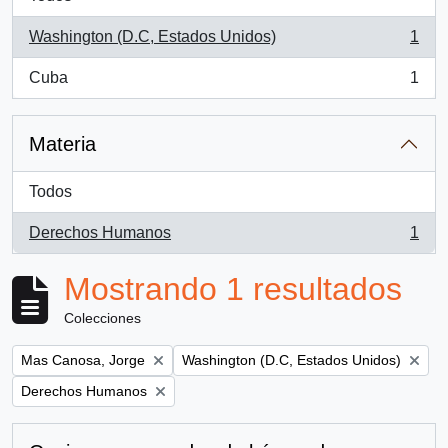
Washington (D.C, Estados Unidos)
1
, 1 resultados
Cuba
1
, 1 resultados
Materia
Todos
Derechos Humanos
1
, 1 resultados
Mostrando 1 resultados
Colecciones
Remove filter:
Remove filter:
Mas Canosa, Jorge
Washington (D.C, Estados Unidos)
Remove filter:
Derechos Humanos