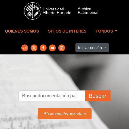
Skip to main content
QUIENES SOMOS
SITIOS DE INTERÉS
FONDOS
Iniciar sesión
Buscar
Búsqueda Avanzada »