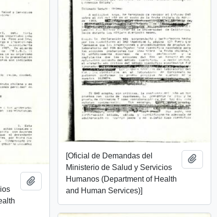
[Oficial de Demandas del
Añadi
Ministerio de Salud y Servicios
Humanos (Department of Health
Añadir al portapapeles
cios
and Human Services)]
alth