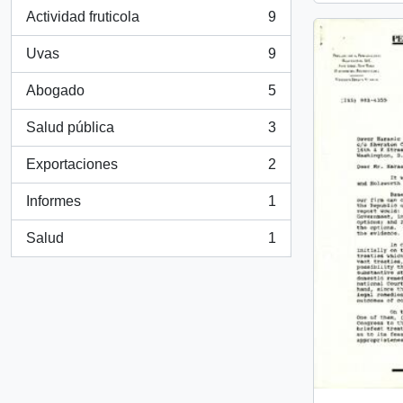
Actividad fruticola
9
, 9 resultados
Uvas
9
, 9 resultados
Abogado
5
, 5 resultados
Salud pública
3
, 3 resultados
Exportaciones
2
, 2 resultados
Informes
1
, 1 resultados
Salud
1
, 1 resultados