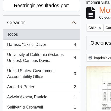
Imprimir vista
Restringir resultados por:
Mos
Colecc
Creador
Remove filter:
Rem
Chile
Com
Todos
Opciones
Harasic Yaksic, Davor
4
, 4 resultados
University of California (Estados
4
Imprimir vi
, 4 resultados
Unidos). Campus Davis.
United States. Government
3
, 3 resultados
Accountability Office
Arnold & Porter
2
, 2 resultados
Aylwin Azocar, Patricio
1
, 1 resultados
Sullivan & Cromwell
1
, 1 resultados