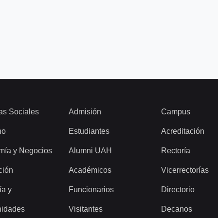
as Sociales
Admisión
Campus
ho
Estudiantes
Acreditación
mía y Negocios
Alumni UAH
Rectoría
ción
Académicos
Vicerrectorías
ía y
Funcionarios
Directorio
idades
Visitantes
Decanos