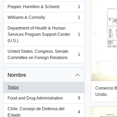
Pepper, Hamilton & Scheetz
1
, 1 resultados
Williams & Connolly
1
, 1 resultados
Department of Health & Human
Services Program Support Center
1
, 1 resultados
(U.S.)
United States. Congress. Senate.
1
, 1 resultados
Committee on Foreign Relations
Nombre
Todos
Comercio Bi
Unido.
Food and Drug Administration
9
, 9 resultados
Chile. Consejo de Defensa del
4
, 4 resultados
Estado