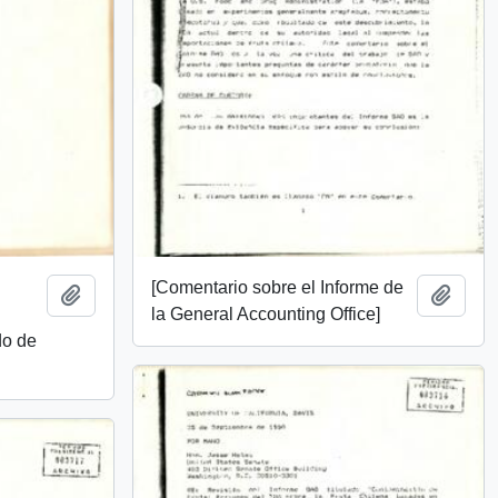
[Comentario sobre el Informe de
Añadir al portapapeles
Añadi
la General Accounting Office]
do de