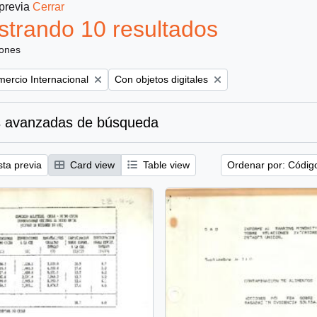
 previa
Cerrar
trando 10 resultados
iones
ove filter:
Remove filter:
ercio Internacional
Con objetos digitales
 avanzadas de búsqueda
sta previa
Card view
Table view
Ordenar por: Códig