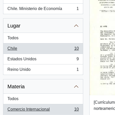
Chile. Ministerio de Economía
1
, 1 resultados
Lugar
Todos
Chile
10
, 10 resultados
Estados Unidos
9
, 9 resultados
Reino Unido
1
, 1 resultados
Materia
Todos
[Currículu
norteameri
Comercio Internacional
10
, 10 resultados