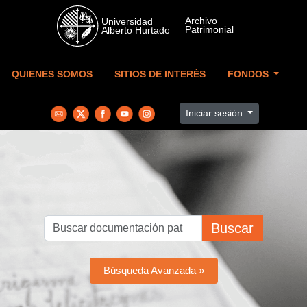
Skip to main content
QUIENES SOMOS
SITIOS DE INTERÉS
FONDOS
Iniciar sesión
Buscar
Búsqueda Avanzada »