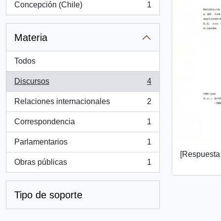
Concepción (Chile)
1
, 1 resultados
Materia
Todos
Discursos
4
, 4 resultados
Relaciones internacionales
2
, 2 resultados
Correspondencia
1
, 1 resultados
Parlamentarios
1
, 1 resultados
[Respuesta 
Obras públicas
1
, 1 resultados
Tipo de soporte