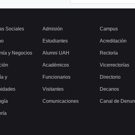
as Sociales
Admisión
Campus
ho
Estudiantes
Acreditación
mía y Negocios
Alumni UAH
Rectoría
ción
Académicos
Vicerrectorías
ía y
Funcionarios
Directorio
idades
Visitantes
Decanos
ogía
Comunicaciones
Canal de Denun
ería