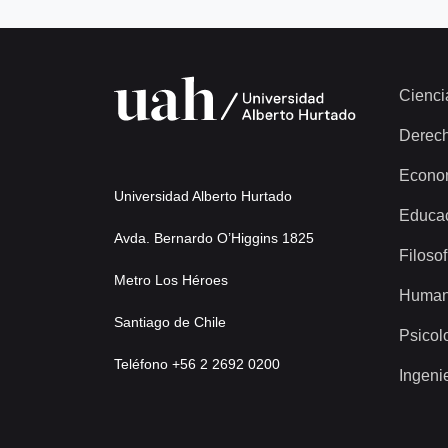
Cienci
Derec
Econo
Universidad Alberto Hurtado
Educa
Avda. Bernardo O’Higgins 1825
Filosof
Metro Los Héroes
Human
Santiago de Chile
Psicol
Teléfono +56 2 2692 0200
Ingeni