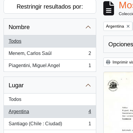
Mos
Restringir resultados por:
Colecc
Remove filter:
Nombre
Argentina
Todos
Opciones
Menem, Carlos Saúl
2
, 2 resultados
Imprimir vi
Piagentini, Miguel Angel
1
, 1 resultados
Lugar
Todos
Argentina
4
, 4 resultados
Santiago (Chile : Ciudad)
1
, 1 resultados