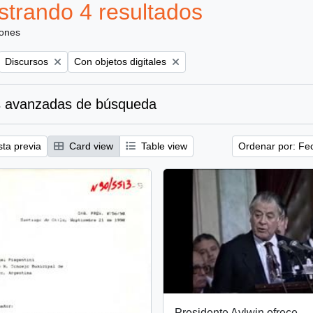
trando 4 resultados
iones
Remove filter:
Remove filter:
Discursos
Con objetos digitales
 avanzadas de búsqueda
sta previa
Card view
Table view
Ordenar por: Fe
Presidente Aylwin ofrece