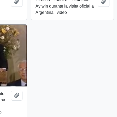
Añadir al portapapeles
Añadi
Aylwin durante la visita oficial a
Argentina : video
nto
Añadir al portapapeles
ina
o