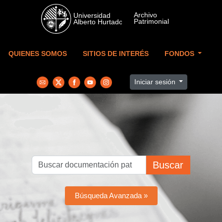
Skip to main content
QUIENES SOMOS
SITIOS DE INTERÉS
FONDOS
Iniciar sesión
Buscar
Búsqueda Avanzada »