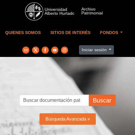
Skip to main content
QUIENES SOMOS
SITIOS DE INTERÉS
FONDOS
Iniciar sesión
Buscar
Búsqueda Avanzada »