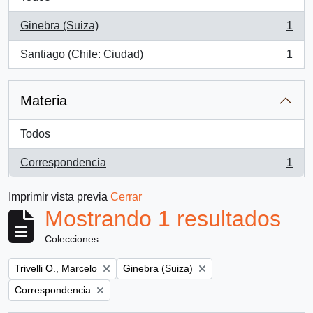
Ginebra (Suiza)
1
, 1 resultados
Santiago (Chile: Ciudad)
1
, 1 resultados
Materia
Todos
Correspondencia
1
, 1 resultados
Imprimir vista previa
Cerrar
Mostrando 1 resultados
Colecciones
Remove filter:
Remove filter:
Trivelli O., Marcelo
Ginebra (Suiza)
Remove filter:
Correspondencia