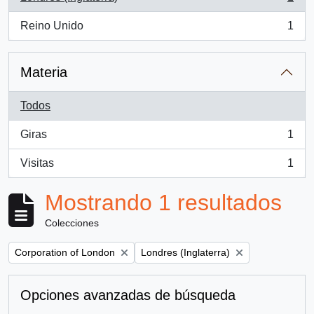
, 1 resultados
Reino Unido
1
, 1 resultados
Materia
Todos
Giras
1
, 1 resultados
Visitas
1
, 1 resultados
Mostrando 1 resultados
Colecciones
Remove filter:
Remove filter:
Corporation of London
Londres (Inglaterra)
Opciones avanzadas de búsqueda