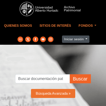
Skip to main content
QUIENES SOMOS
SITIOS DE INTERÉS
FONDOS
Iniciar sesión
Buscar
Búsqueda Avanzada »