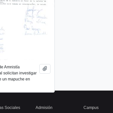
de Amnistía
Añadir al portapapeles
l solicitan investigar
de un mapuche en
as Sociales
Admisión
Campus