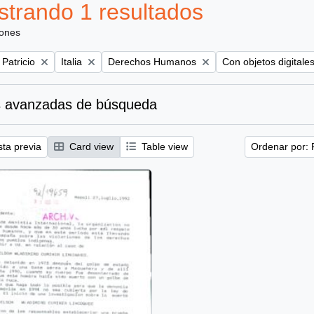
trando 1 resultados
iones
Remove filter:
Remove filter:
Remove filter:
 Patricio
Italia
Derechos Humanos
Con objetos digitale
 avanzadas de búsqueda
sta previa
Card view
Table view
Ordenar por: 