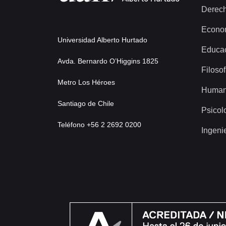
Derec
Econo
Universidad Alberto Hurtado
Educa
Avda. Bernardo O’Higgins 1825
Filosof
Metro Los Héroes
Human
Santiago de Chile
Psicol
Teléfono +56 2 2692 0200
Ingeni