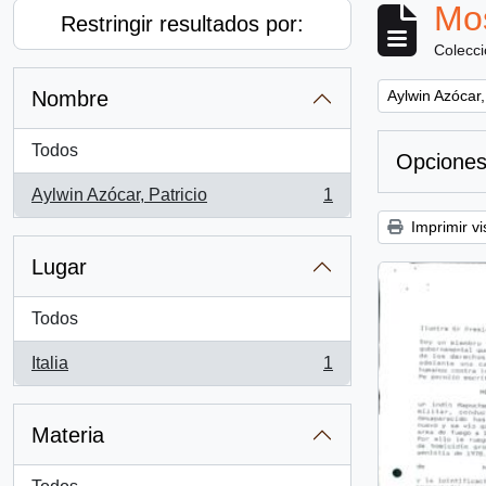
Mos
Restringir resultados por:
Colecc
Remove filter:
Nombre
Aylwin Azócar,
Todos
Opciones
Aylwin Azócar, Patricio
1
, 1 resultados
Imprimir vi
Lugar
Todos
Italia
1
, 1 resultados
Materia