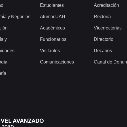
ho
Estudiantes
Acreditación
mía y Negocios
Alumni UAH
Rectoría
ción
Académicos
Vicerrectorías
ía y
Funcionarios
Directorio
idades
Visitantes
Decanos
ogía
Comunicaciones
Canal de Denun
ería