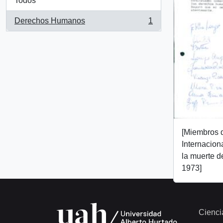
Todos
Derechos Humanos
1
, 1 resultados
[Miembros 
Internaciona
la muerte 
1973]
Cienci