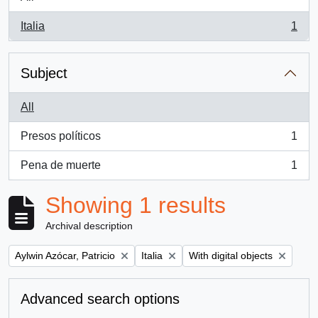
Italia
1
, 1 results
Subject
All
Presos políticos
1
, 1 results
Pena de muerte
1
, 1 results
Showing 1 results
Archival description
Remove filter:
Remove filter:
Remove filter:
Aylwin Azócar, Patricio
Italia
With digital objects
Advanced search options