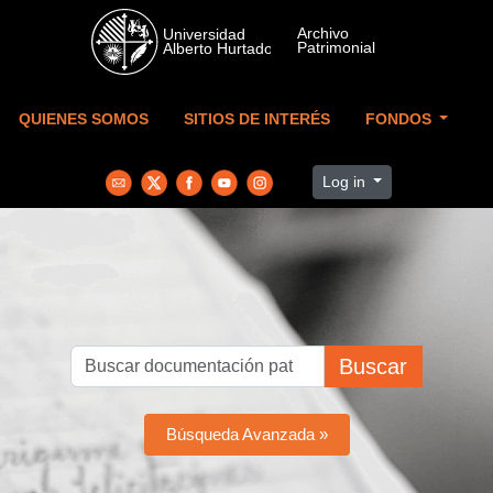
Skip to main content
QUIENES SOMOS
SITIOS DE INTERÉS
FONDOS
Log in
Buscar
Búsqueda Avanzada »