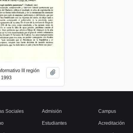
ormativo III región
Añadir al portapapeles
l 1993
as Sociales
Admisión
Campus
ho
Estudiantes
Acreditación