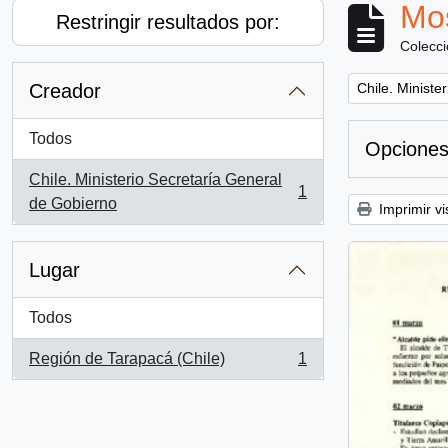
Mos
Restringir resultados por:
Colecc
Remove filter:
Creador
Chile. Ministe
Todos
Opciones
Chile. Ministerio Secretaría General
1
, 1 resultados
de Gobierno
Imprimir vi
Lugar
Todos
Región de Tarapacá (Chile)
1
, 1 resultados