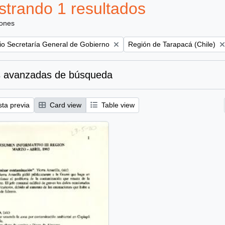
trando 1 resultados
iones
Remove filter:
rio Secretaría General de Gobierno
Región de Tarapacá (Chile)
 avanzadas de búsqueda
sta previa
Card view
Table view