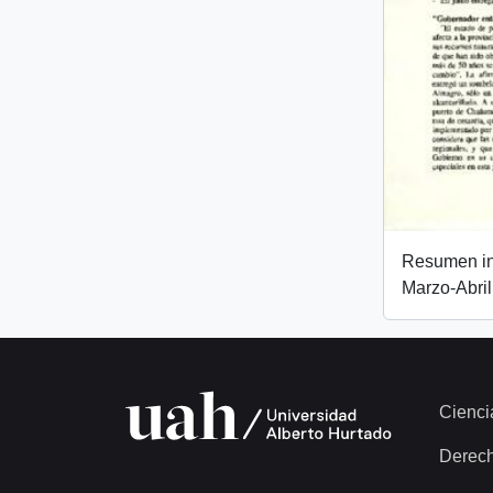
Resumen inf
Marzo-Abri
Cienci
Derec