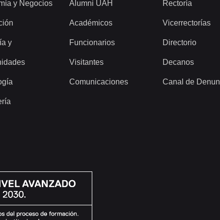
mía y Negocios
Alumni UAH
Rectoría
ción
Académicos
Vicerrectorías
ía y
Funcionarios
Directorio
idades
Visitantes
Decanos
ogía
Comunicaciones
Canal de Denun
ería