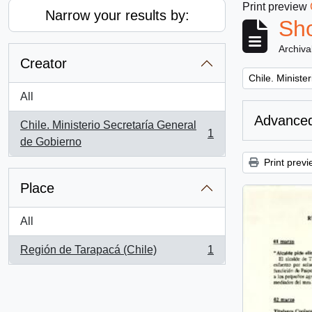
Print preview
Narrow your results by:
Sho
Archiva
Creator
Remove filter:
Chile. Ministe
All
Advanced
Chile. Ministerio Secretaría General
1
, 1 results
de Gobierno
Print previ
Place
All
Región de Tarapacá (Chile)
1
, 1 results