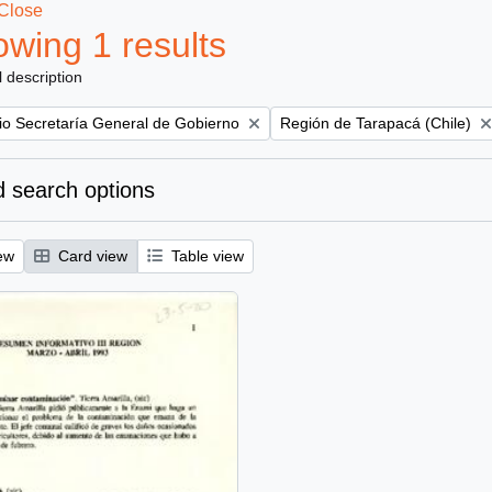
Close
wing 1 results
l description
Remove filter:
rio Secretaría General de Gobierno
Región de Tarapacá (Chile)
 search options
ew
Card view
Table view