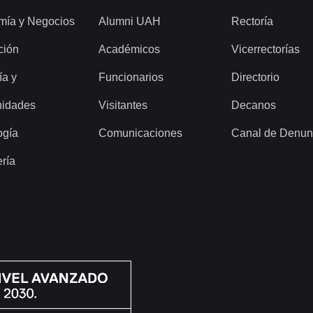
mía y Negocios
Alumni UAH
Rectoría
ción
Académicos
Vicerrectorías
ía y
Funcionarios
Directorio
idades
Visitantes
Decanos
ogía
Comunicaciones
Canal de Denun
ería