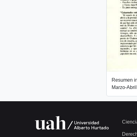
Resumen inf
Marzo-Abri
Cienci
Derec