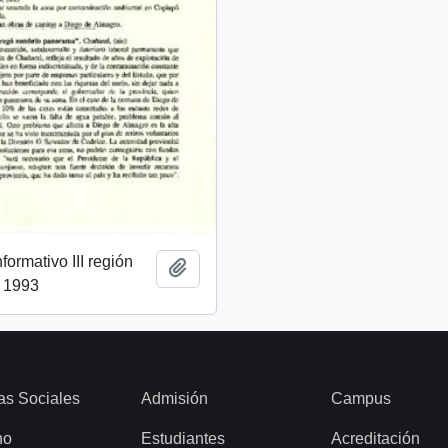
ormativo III región
Add to clipboard
l 1993
as Sociales
Admisión
Campus
ho
Estudiantes
Acreditación