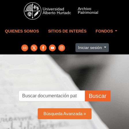
Skip to main content
QUIENES SOMOS
SITIOS DE INTERÉS
FONDOS
Iniciar sesión
Buscar
Búsqueda Avanzada »