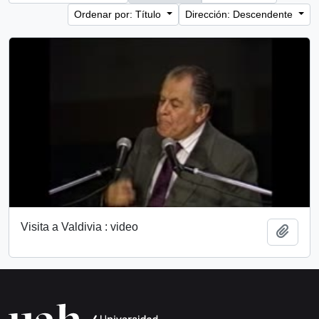
Ordenar por: Título
Dirección: Descendente
Visita a Valdivia : video
Añadi