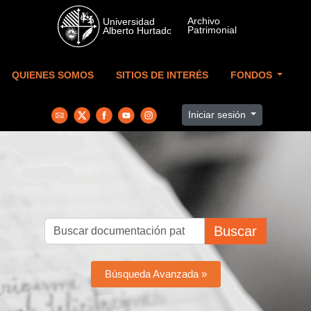
Skip to main content
QUIENES SOMOS
SITIOS DE INTERÉS
FONDOS
Iniciar sesión
Buscar
Búsqueda Avanzada »