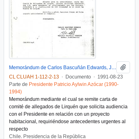
Añadi
Memorándum de Carlos Bascuñán Edwards, Jefe de Gabinete Presidencial, a Alberto Etchegaray, Ministro de Vivienda
CL CLUAH 1-112-2-13
·
Documento
·
1991-08-23
Parte de
Presidente Patricio Aylwin Azócar (1990-
1994)
Memorándum mediante el cual se remite carta de
comité de allegados de Lirquén que solicita audiencia
con el Presidente en relación con un proyecto
habitacional, requiriéndose antecedentes urgentes al
respecto
Chile. Presidencia de la República