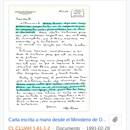
Añadi
Carta escrita a mano desde el Ministerio de Obras Públicas, del Gabinete del Ministro, dirigida al Presidente [de la República de Chile]
CL CLUAH 1-61-1-2
·
Documento
·
1991-02-28