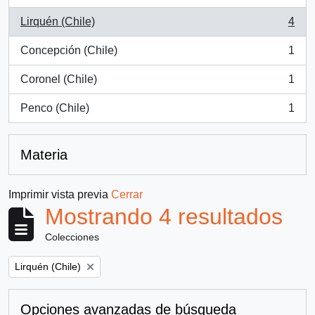
Lirquén (Chile)
4
, 4 resultados
Concepción (Chile)
1
, 1 resultados
Coronel (Chile)
1
, 1 resultados
Penco (Chile)
1
, 1 resultados
Materia
Imprimir vista previa
Cerrar
Mostrando 4 resultados
Colecciones
Remove filter:
Lirquén (Chile)
Opciones avanzadas de búsqueda