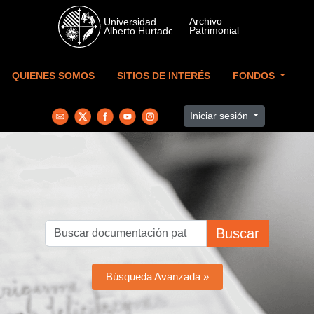
Skip to main content
QUIENES SOMOS
SITIOS DE INTERÉS
FONDOS
Iniciar sesión
Buscar
Búsqueda Avanzada »