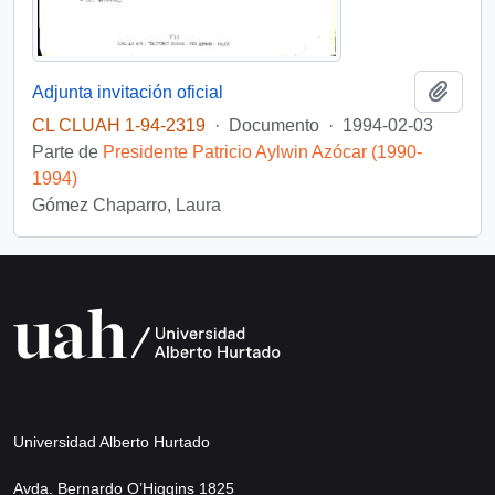
Añadi
Adjunta invitación oficial
CL CLUAH 1-94-2319
·
Documento
·
1994-02-03
Parte de
Presidente Patricio Aylwin Azócar (1990-
1994)
Gómez Chaparro, Laura
Universidad Alberto Hurtado
Avda. Bernardo O’Higgins 1825