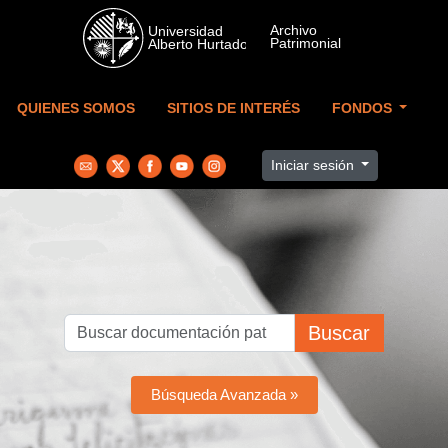
Skip to main content
QUIENES SOMOS
SITIOS DE INTERÉS
FONDOS
Iniciar sesión
Buscar
Búsqueda Avanzada »