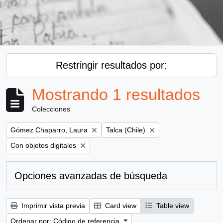
Restringir resultados por:
Mostrando 1 resultados
Colecciones
Remove filter:
Remove filter:
Gómez Chaparro, Laura
Talca (Chile)
Remove filter:
Con objetos digitales
Opciones avanzadas de búsqueda
Imprimir vista previa
Card view
Table view
Ordenar por: Código de referencia