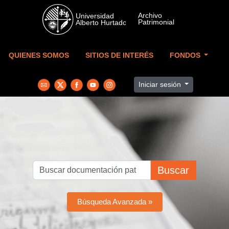
Skip to main content
QUIENES SOMOS
SITIOS DE INTERÉS
FONDOS
Iniciar sesión
Buscar
Búsqueda Avanzada »