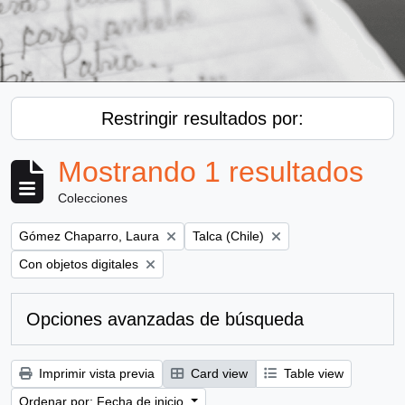
Restringir resultados por:
Mostrando 1 resultados
Colecciones
Remove filter:
Remove filter:
Gómez Chaparro, Laura
Talca (Chile)
Remove filter:
Con objetos digitales
Opciones avanzadas de búsqueda
Imprimir vista previa
Card view
Table view
Ordenar por: Fecha de inicio