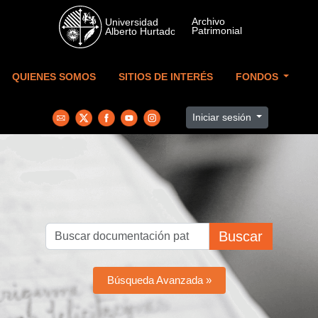
Skip to main content
QUIENES SOMOS
SITIOS DE INTERÉS
FONDOS
Iniciar sesión
Buscar
Búsqueda Avanzada »