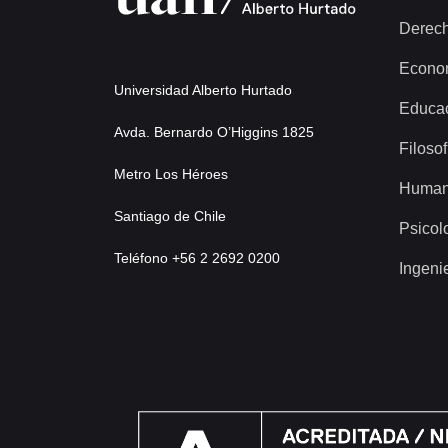
Derec
Econo
Universidad Alberto Hurtado
Educa
Avda. Bernardo O’Higgins 1825
Filosof
Metro Los Héroes
Human
Santiago de Chile
Psicol
Teléfono +56 2 2692 0200
Ingeni