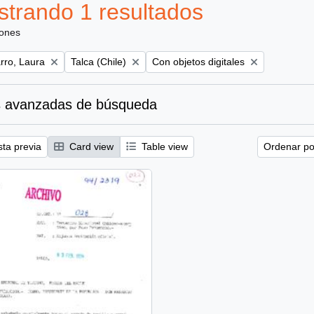
trando 1 resultados
iones
Remove filter:
Remove filter:
ro, Laura
Talca (Chile)
Con objetos digitales
 avanzadas de búsqueda
sta previa
Card view
Table view
Ordenar por