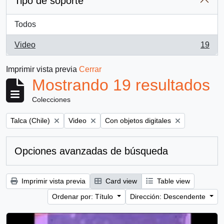
Tipo de soporte
Todos
Video
19
, 19 resultados
Imprimir vista previa
Cerrar
Mostrando 19 resultados
Colecciones
Remove filter:
Remove filter:
Remove filter:
Talca (Chile)
Video
Con objetos digitales
Opciones avanzadas de búsqueda
Imprimir vista previa
Card view
Table view
Ordenar por: Título
Dirección: Descendente