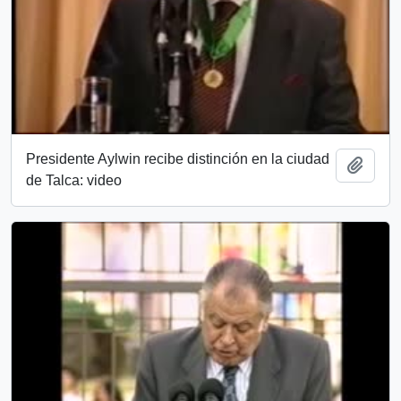
Presidente Aylwin recibe distinción en la ciudad
Añadi
de Talca: video