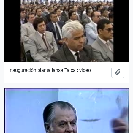
Inauguración planta Iansa Talca : video
Añadi