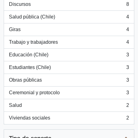
Discursos
8
, 8 resultados
Salud pública (Chile)
4
, 4 resultados
Giras
4
, 4 resultados
Trabajo y trabajadores
4
, 4 resultados
Educación (Chile)
3
, 3 resultados
Estudiantes (Chile)
3
, 3 resultados
Obras públicas
3
, 3 resultados
Ceremonial y protocolo
3
, 3 resultados
Salud
2
, 2 resultados
Viviendas sociales
2
, 2 resultados