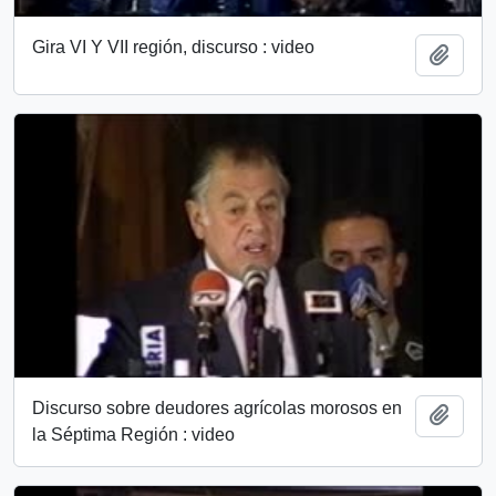
Gira VI Y VII región, discurso : video
Añadi
Discurso sobre deudores agrícolas morosos en
Añadi
la Séptima Región : video