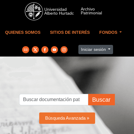
Skip to main content
QUIENES SOMOS
SITIOS DE INTERÉS
FONDOS
Iniciar sesión
Buscar
Búsqueda Avanzada »