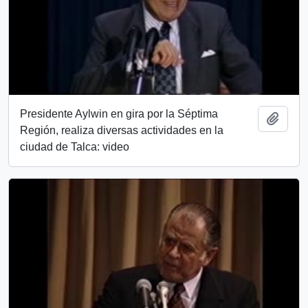
Presidente Aylwin en gira por la Séptima
Añadi
Región, realiza diversas actividades en la
ciudad de Talca: video