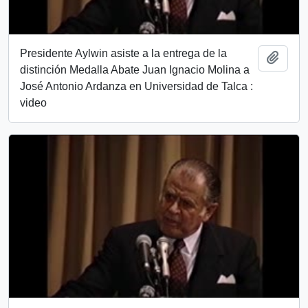
Presidente Aylwin asiste a la entrega de la
Añadi
distinción Medalla Abate Juan Ignacio Molina a
José Antonio Ardanza en Universidad de Talca :
video