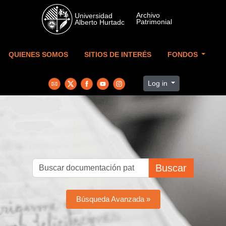
Skip to main content
QUIENES SOMOS
SITIOS DE INTERÉS
FONDOS
Log in
Buscar
Búsqueda Avanzada »