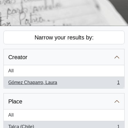
Narrow your results by:
Creator
All
Gómez Chaparro, Laura
1
, 1 results
Place
All
Talca (Chile)
1