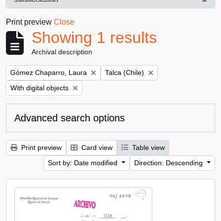
, 1 results
Print preview
Close
Showing 1 results
Archival description
Remove filter:
Remove filter:
Gómez Chaparro, Laura
Talca (Chile)
Remove filter:
With digital objects
Advanced search options
Print preview
Card view
Table view
Sort by: Date modified
Direction: Descending