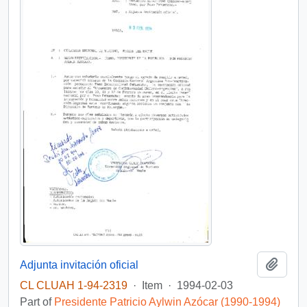
Add t
Adjunta invitación oficial
CL CLUAH 1-94-2319
·
Item
·
1994-02-03
Part of
Presidente Patricio Aylwin Azócar (1990-1994)