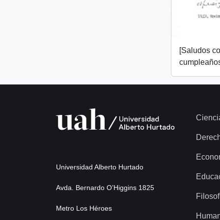
[Saludos co
cumpleaños
Cienci
Derec
Econo
Universidad Alberto Hurtado
Educa
Avda. Bernardo O’Higgins 1825
Filosof
Metro Los Héroes
Human