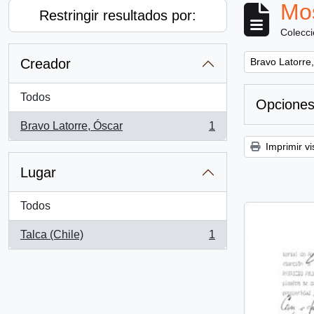
Mos
Restringir resultados por:
Colecc
Remove filter:
Creador
Bravo Latorre
Todos
Opciones
Bravo Latorre, Óscar
1
, 1 resultados
Imprimir vi
Lugar
Todos
Talca (Chile)
1
, 1 resultados