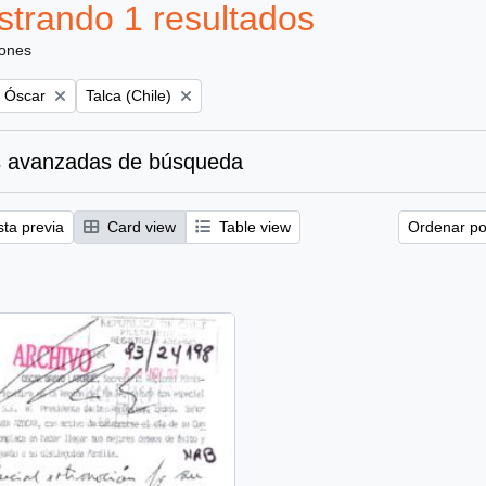
trando 1 resultados
iones
Remove filter:
, Óscar
Talca (Chile)
 avanzadas de búsqueda
sta previa
Card view
Table view
Ordenar por