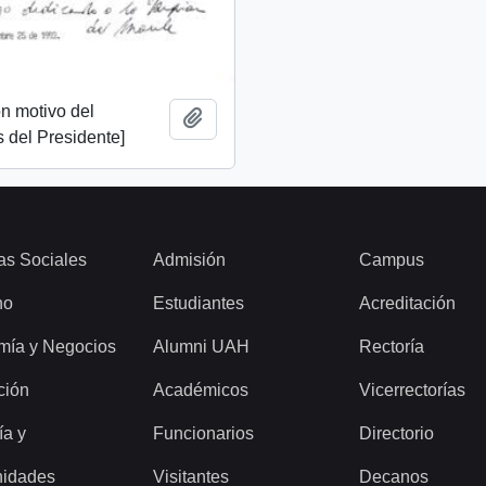
n motivo del
Añadir al portapapeles
 del Presidente]
as Sociales
Admisión
Campus
ho
Estudiantes
Acreditación
mía y Negocios
Alumni UAH
Rectoría
ción
Académicos
Vicerrectorías
ía y
Funcionarios
Directorio
idades
Visitantes
Decanos